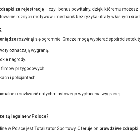
rapki za rejestrację
– czyli bonus powitalny, dzięki któremu możesz
stowanie różnych motywów i mechanik bez ryzyka utraty własnych śro
k
ieniądze
rozwinął się ogromnie. Gracze mogą wybierać spośród setek t
 kwoty oznaczają wygraną.
okie nagrody.
 filmów przygodowych.
ach i policjantach.
minimalne i możliwość natychmiastowego wypłacenia wygranej.
dze są legalne w Polsce
?
ne w Polsce jest Totalizator Sportowy. Oferuje on
prawdziwe zdrapki 