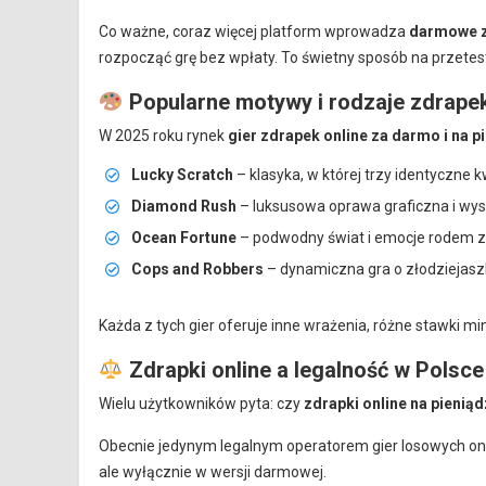
Co ważne, coraz więcej platform wprowadza
darmowe zd
rozpocząć grę bez wpłaty. To świetny sposób na przete
Popularne motywy i rodzaje zdrape
W 2025 roku rynek
gier zdrapek online za darmo i na p
Lucky Scratch
– klasyka, w której trzy identyczne
Diamond Rush
– luksusowa oprawa graficzna i wys
Ocean Fortune
– podwodny świat i emocje rodem z
Cops and Robbers
– dynamiczna gra o złodziejaszk
Każda z tych gier oferuje inne wrażenia, różne stawki 
Zdrapki online a legalność w Polsce
Wielu użytkowników pyta: czy
zdrapki online na pienią
Obecnie jedynym legalnym operatorem gier losowych onli
ale wyłącznie w wersji darmowej.