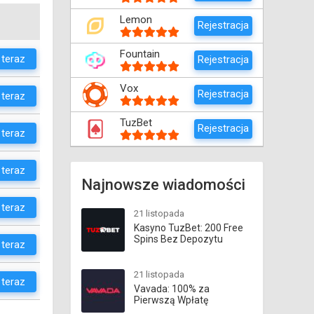
Lemon
Rejestracja
Fountain
 teraz
Rejestracja
Vox
Rejestracja
 teraz
TuzBet
Rejestracja
 teraz
 teraz
Najnowsze wiadomości
 teraz
21 listopada
Kasyno TuzBet: 200 Free
Spins Bez Depozytu
 teraz
21 listopada
 teraz
Vavada: 100% za
Pierwszą Wpłatę