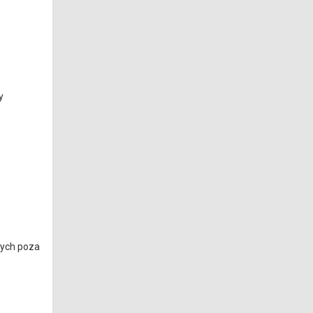
y
nych poza