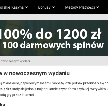
olskie Kasyna
Bonusy
Metody Płatności
w nowoczesnym wydaniu
wka w nowoczesnym wydaniu
się z kioskiem, papierowym losem i monetą, dziś jednak przeniosły się do 
ieniądze
stały się jedną z najpopularniejszych form szybkiej rozrywki w
odą gry przez internet.
pka