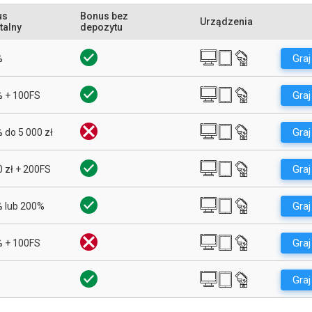
us
Bonus bez
Urządzenia
talny
depozytu
Graj
%
Graj
 + 100FS
Graj
 do 5 000 zł
Graj
0 zł + 200FS
Graj
 lub 200%
Graj
 + 100FS
Graj