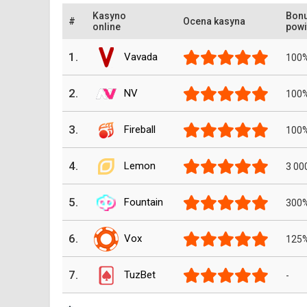
Kasyno
Bon
#
Ocena kasyna
online
powi
1.
Vavada
100
2.
NV
100%
3.
Fireball
100%
4.
Lemon
3 00
5.
Fountain
300%
6.
Vox
125%
7.
TuzBet
-