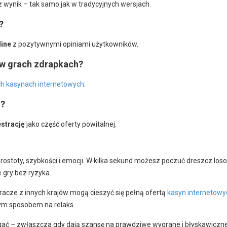
z wynik – tak samo jak w tradycyjnych wersjach.
?
line
z pozytywnymi opiniami użytkowników.
 w grach zdrapkach?
ch kasynach internetowych
.
m?
strację
jako część oferty powitalnej.
rostoty, szybkości i emocji. W kilka sekund możesz poczuć dreszcz los
 gry bez ryzyka.
racze z innych krajów mogą cieszyć się pełną ofertą
kasyn internetowy
zym sposobem na relaks.
gać – zwłaszcza gdy dają szansę na prawdziwe wygrane i błyskawiczn