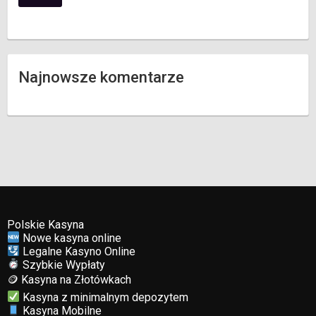
Najnowsze komentarze
Polskie Kasyna
Nowe kasyna online
Legalne Kasyno Online
Szybkie Wypłaty
🪙 Kasyna na Złotówkach
Kasyna z minimalnym depozytem
Kasyna Mobilne