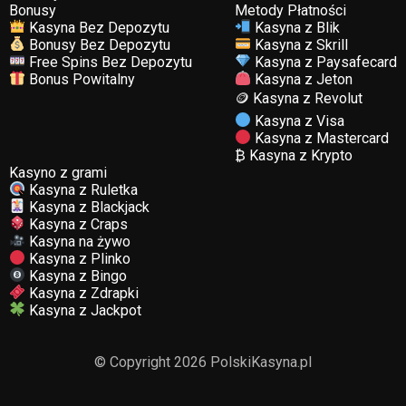
Bonusy
Metody Płatności
Kasyna Bez Depozytu
Kasyna z Blik
Bonusy Bez Depozytu
Kasyna z Skrill
Free Spins Bez Depozytu
Kasyna z Paysafecard
Bonus Powitalny
Kasyna z Jeton
🪙 Kasyna z Revolut
Kasyna z Visa
Kasyna z Mastercard
₿ Kasyna z Krypto
Kasyno z grami
Kasyna z Ruletka
Kasyna z Blackjack
Kasyna z Craps
Kasyna na żywo
Kasyna z Plinko
Kasyna z Bingo
Kasyna z Zdrapki
Kasyna z Jackpot
© Copyright 2026 PolskiKasyna.pl