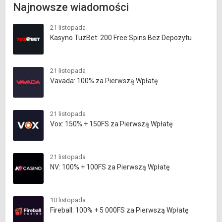
Najnowsze wiadomości
21 listopada
Kasyno TuzBet: 200 Free Spins Bez Depozytu
21 listopada
Vavada: 100% za Pierwszą Wpłatę
21 listopada
Vox: 150% + 150FS za Pierwszą Wpłatę
21 listopada
NV: 100% + 100FS za Pierwszą Wpłatę
10 listopada
Fireball: 100% + 5 000FS za Pierwszą Wpłatę