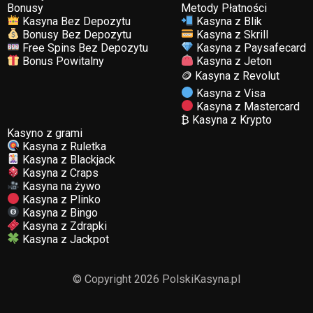
Bonusy
Metody Płatności
Kasyna Bez Depozytu
Kasyna z Blik
Bonusy Bez Depozytu
Kasyna z Skrill
Free Spins Bez Depozytu
Kasyna z Paysafecard
Bonus Powitalny
Kasyna z Jeton
🪙 Kasyna z Revolut
Kasyna z Visa
Kasyna z Mastercard
₿ Kasyna z Krypto
Kasyno z grami
Kasyna z Ruletka
Kasyna z Blackjack
Kasyna z Craps
Kasyna na żywo
Kasyna z Plinko
Kasyna z Bingo
Kasyna z Zdrapki
Kasyna z Jackpot
© Copyright 2026 PolskiKasyna.pl