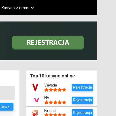
Kasyno z grami
Top 10 kasyno online
Vavada
Rejestracja
NV
Rejestracja
 teraz
Fireball
Rejestracja