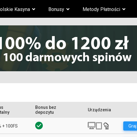
olskie Kasyna
Bonusy
Metody Płatności
us
Bonus bez
Urządzenia
talny
depozytu
Graj
 + 100FS