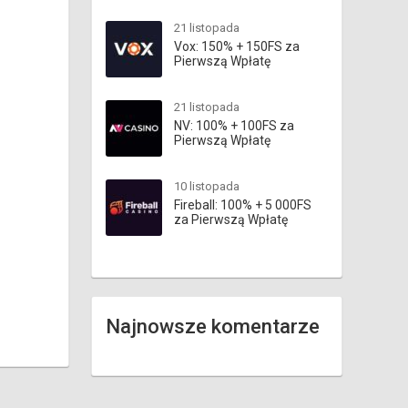
21 listopada
Vox: 150% + 150FS za
Pierwszą Wpłatę
21 listopada
NV: 100% + 100FS za
Pierwszą Wpłatę
10 listopada
Fireball: 100% + 5 000FS
za Pierwszą Wpłatę
Najnowsze komentarze