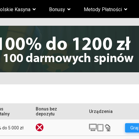
olskie Kasyna
Bonusy
Metody Płatności
us
Bonus bez
Urządzenia
talny
depozytu
Graj
 do 5 000 zł