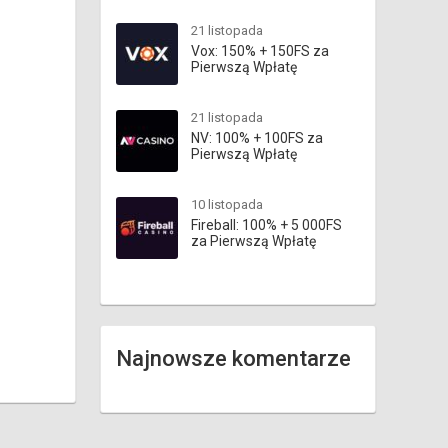
21 listopada
Vox: 150% + 150FS za
Pierwszą Wpłatę
21 listopada
NV: 100% + 100FS za
Pierwszą Wpłatę
10 listopada
Fireball: 100% + 5 000FS
za Pierwszą Wpłatę
Najnowsze komentarze