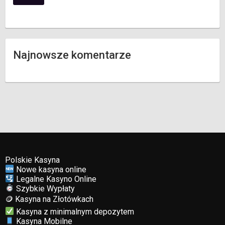
Najnowsze komentarze
Polskie Kasyna
Nowe kasyna online
Legalne Kasyno Online
Szybkie Wypłaty
🪙 Kasyna na Złotówkach
Kasyna z minimalnym depozytem
Kasyna Mobilne