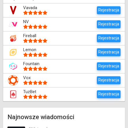
Vavada
Rejestracja
NV
Rejestracja
Fireball
Rejestracja
Lemon
Rejestracja
Fountain
Rejestracja
Vox
Rejestracja
TuzBet
Rejestracja
Najnowsze wiadomości