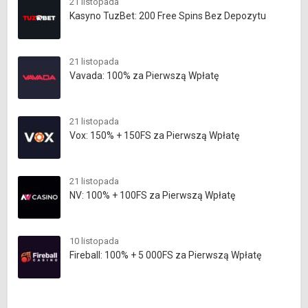
21 listopada
Kasyno TuzBet: 200 Free Spins Bez Depozytu
21 listopada
Vavada: 100% za Pierwszą Wpłatę
21 listopada
Vox: 150% + 150FS za Pierwszą Wpłatę
21 listopada
NV: 100% + 100FS za Pierwszą Wpłatę
10 listopada
Fireball: 100% + 5 000FS za Pierwszą Wpłatę