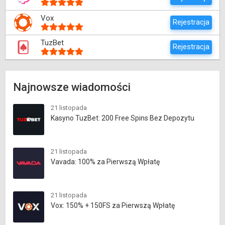
Vox
Rejestracja
TuzBet
Rejestracja
Najnowsze wiadomości
21 listopada
Kasyno TuzBet: 200 Free Spins Bez Depozytu
21 listopada
Vavada: 100% za Pierwszą Wpłatę
21 listopada
Vox: 150% + 150FS za Pierwszą Wpłatę