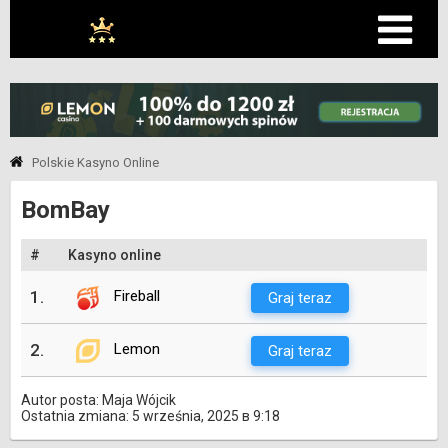
Polskie Kasyno Online
BomBay
#
Kasyno online
1.
Fireball
Graj teraz
2.
Lemon
Graj teraz
Autor posta: Maja Wójcik
Ostatnia zmiana: 5 września, 2025 в 9:18