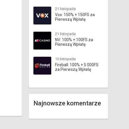
21 listopada
Vox: 150% + 150FS za
Pierwszą Wpłatę
21 listopada
NV: 100% + 100FS za
Pierwszą Wpłatę
10 listopada
Fireball: 100% + 5 000FS
za Pierwszą Wpłatę
Najnowsze komentarze