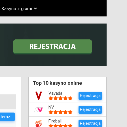
Kasyno z grami
Top 10 kasyno online
Vavada
Rejestracja
NV
Rejestracja
 teraz
Fireball
Rejestracja