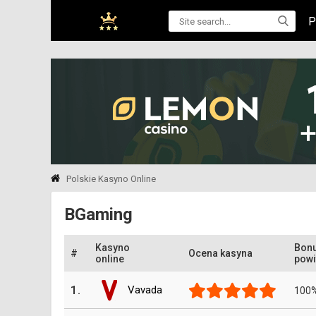
P
Polskie Kasyno Online
BGaming
Kasyno
Bon
#
Ocena kasyna
online
powi
1.
Vavada
100