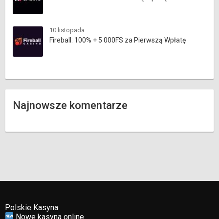
10 listopada
Fireball: 100% + 5 000FS za Pierwszą Wpłatę
Najnowsze komentarze
Polskie Kasyna
Nowe kasyna online