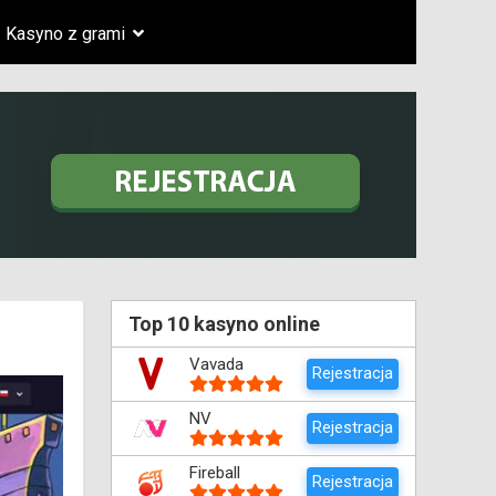
Kasyno z grami
Top 10 kasyno online
Vavada
Rejestracja
NV
Rejestracja
Fireball
Rejestracja