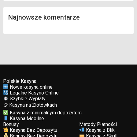
Najnowsze komentarze
Polskie Kasyna
Nowe kasyna online
Legalne Kasyno Online
Szybkie Wypłaty
🪙 Kasyna na Złotówkach
Kasyna z minimalnym depozytem
Kasyna Mobilne
Bonusy
Metody Płatności
Kasyna Bez Depozytu
Kasyna z Blik
Bonusy Bez Depozytu
Kasyna z Skrill