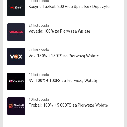
21 listopada
Kasyno TuzBet: 200 Free Spins Bez Depozytu
21 listopada
Vavada: 100% za Pierwszą Wpłatę
21 listopada
Vox: 150% + 150FS za Pierwszą Wpłatę
21 listopada
NV: 100% + 100FS za Pierwszą Wpłatę
10 listopada
Fireball: 100% + 5 000FS za Pierwszą Wpłatę