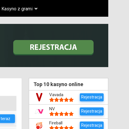
Kasyno z grami
Top 10 kasyno online
Vavada
Rejestracja
NV
Rejestracja
 teraz
Fireball
Rejestracja