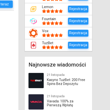
 teraz
Lemon
Rejestracja
Fountain
Rejestracja
Vox
Rejestracja
TuzBet
Rejestracja
Najnowsze wiadomości
21 listopada
Kasyno TuzBet: 200 Free
Spins Bez Depozytu
21 listopada
Vavada: 100% za
Pierwszą Wpłatę