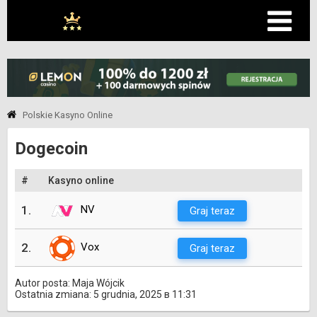
Polskie Kasyno Online
Dogecoin
#
Kasyno online
1.
NV
Graj teraz
2.
Vox
Graj teraz
Autor posta: Maja Wójcik
Ostatnia zmiana: 5 grudnia, 2025 в 11:31