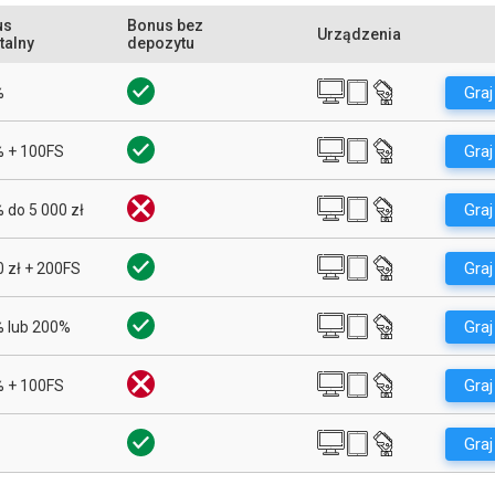
us
Bonus bez
Urządzenia
talny
depozytu
Graj
%
Graj
 + 100FS
Graj
 do 5 000 zł
Graj
0 zł + 200FS
Graj
 lub 200%
Graj
 + 100FS
Graj