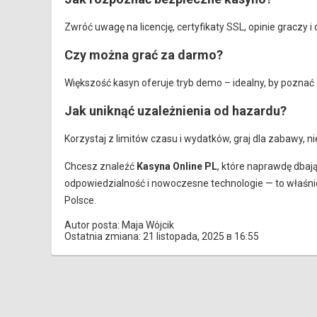
Zwróć uwagę na licencję, certyfikaty SSL, opinie graczy 
Czy można grać za darmo?
Większość kasyn oferuje tryb demo – idealny, by poznać 
Jak uniknąć uzależnienia od hazardu?
Korzystaj z limitów czasu i wydatków, graj dla zabawy, ni
Chcesz znaleźć
Kasyna Online PL
, które naprawdę dbają
odpowiedzialność i nowoczesne technologie — to właśni
Polsce.
Autor posta: Maja Wójcik
Ostatnia zmiana: 21 listopada, 2025 в 16:55