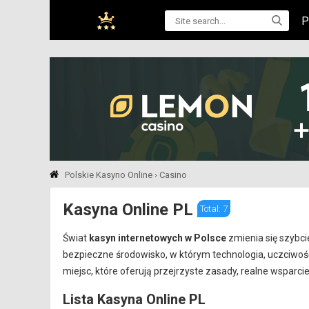
P
Polskie Kasyno Online
›
Casino
Kasyna Online PL
Total: 7
Świat
kasyn internetowych w Polsce
zmienia się szybcie
bezpieczne środowisko, w którym technologia, uczciwość
miejsc, które oferują przejrzyste zasady, realne wsparc
Lista Kasyna Online PL