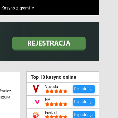
Kasyno z grami
Top 10 kasyno online
Vavada
Rejestracja
również
 szuka
NV
Rejestracja
Fireball
Rejestracja